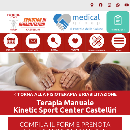
RITIRO REFERTI
PRENOTA
CERCA
TARIFFE
CONTATTI
SERVIZI URGENZA
MENU
< TORNA ALLA FISIOTERAPIA E RIABILITAZIONE
Terapia Manuale
Kinetic Sport Center Castelliri
COMPILA IL FORM E PRENOTA