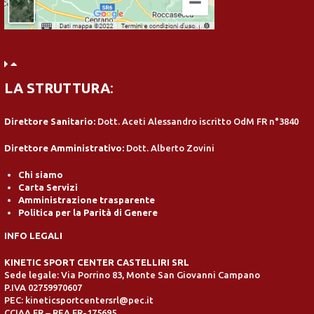
LA STRUTTURA
:
Direttore Sanitario:
Dott. Aceti Alessandro iscritto OdM FR n°3840
Direttore Amministrativo:
Dott. Alberto Zovini
Chi siamo
Carta Servizi
Amministrazione trasparente
Politica per la Parità di Genere
INFO LEGALI
KINETIC SPORT CENTER CASTELLIRI SRL
Sede legale: Via Porrino 83, Monte San Giovanni Campano
P.IVA 02759970607
PEC: kineticsportcentersrl@pec.it
CCIAA FR – REA FR-175695