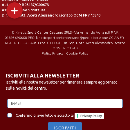
Aut. Reg. h B03187/G00673
Assicurazione Struttura
Dir. San. Dott. Aceti Alessandro iscritto OdM FR n°3840
© Kinetic Sport Center Ceccano SRLS - Via Armando Vona n.8 P.IVA
02893690608 PEC: kineticsportcenterceccano@pec.it Iscrizione CCIAA FR -
REA FR-185248 Aut. Prot. G11140 - Dir. San. Dott. Aceti Alessandro iscritto
OdM FR n°3840
Policy Privacy
|
Cookie Policy
ISCRIVITI ALLA NEWSLETTER
Iscriviti alla nostra newsletter per rimanere sempre aggiornato
sulle novità del centro.
Confermo di aver letto e accetto la
Privacy Policy
ISCRIVITI